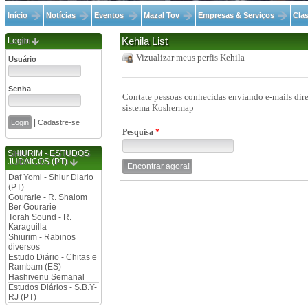
Início
Notícias
Eventos
Mazal Tov
Empresas & Serviços
Clas
Login
Kehila List
Vizualizar meus perfis Kehila
Usuário
Senha
Contate pessoas conhecidas enviando e-mails dire
sistema Koshermap
|
Cadastre-se
Pesquisa
*
SHIURIM - ESTUDOS
JUDAICOS (PT)
Daf Yomi - Shiur Diario
(PT)
Gourarie - R. Shalom
Ber Gourarie
Torah Sound - R.
Karaguilla
Shiurim - Rabinos
diversos
Estudo Diário - Chitas e
Rambam (ES)
Hashivenu Semanal
Estudos Diários - S.B.Y-
RJ (PT)