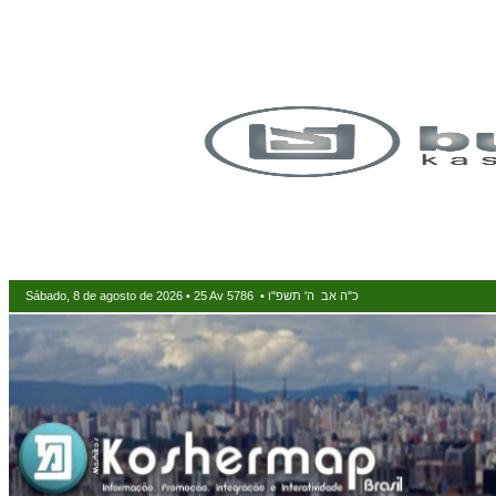
Sábado, 8 de agosto de 2026 • 25 Av 5786 • כ"ה אב ה' תשפ"ו