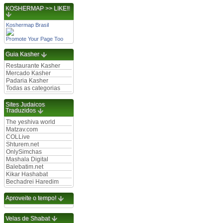
KOSHERMAP >> LIKE!!
Koshermap Brasil
Promote Your Page Too
Guia Kasher
Restaurante Kasher
Mercado Kasher
Padaria Kasher
Todas as categorias
Sites Judaicos
Traduzidos
The yeshiva world
Matzav.com
COLLive
Shturem.net
OnlySimchas
Mashala Digital
Balebatim.net
Kikar Hashabat
Bechadrei Haredim
Aproveite o tempo!
Velas de Shabat