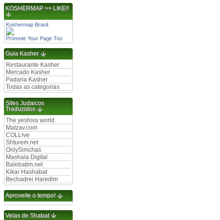
KOSHERMAP >> LIKE!!
Koshermap Brasil
Promote Your Page Too
Guia Kasher
Restaurante Kasher
Mercado Kasher
Padaria Kasher
Todas as categorias
Sites Judaicos
Traduzidos
The yeshiva world
Matzav.com
COLLive
Shturem.net
OnlySimchas
Mashala Digital
Balebatim.net
Kikar Hashabat
Bechadrei Haredim
Aproveite o tempo!
Velas de Shabat