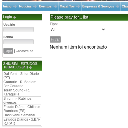
Início
Notícias
Eventos
Mazal Tov
Empresas & Serviços
Clas
Login
Please pray for... list
Tipo:
Usuário
Senha
Nenhum itém foi encontrado
|
Cadastre-se
SHIURIM - ESTUDOS
JUDAICOS (PT)
Daf Yomi - Shiur Diario
(PT)
Gourarie - R. Shalom
Ber Gourarie
Torah Sound - R.
Karaguilla
Shiurim - Rabinos
diversos
Estudo Diário - Chitas e
Rambam (ES)
Hashivenu Semanal
Estudos Diários - S.B.Y-
RJ (PT)