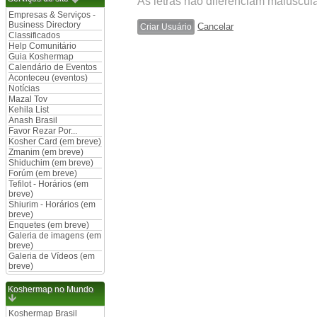
As letras não diferenciam maiúscul
Empresas & Serviços -
Business Directory
Cancelar
Classificados
Help Comunitário
Guia Koshermap
Calendário de Eventos
Aconteceu (eventos)
Notícias
Mazal Tov
Kehila List
Anash Brasil
Favor Rezar Por...
Kosher Card (em breve)
Zmanim (em breve)
Shiduchim (em breve)
Forúm (em breve)
Tefilot - Horários (em
breve)
Shiurim - Horários (em
breve)
Enquetes (em breve)
Galeria de imagens (em
breve)
Galeria de Vídeos (em
breve)
Koshermap no Mundo
Koshermap Brasil