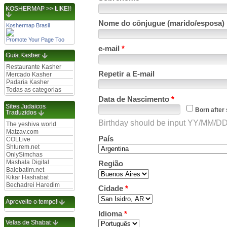
KOSHERMAP >> LIKE!!
Nome do cônjugue (marido/esposa)
Koshermap Brasil
Promote Your Page Too
e-mail
*
Guia Kasher
Restaurante Kasher
Repetir a E-mail
Mercado Kasher
Padaria Kasher
Todas as categorias
Data de Nascimento
*
Sites Judaicos
Born after
Traduzidos
Birthday should be input YY/MM/
The yeshiva world
Matzav.com
País
COLLive
Shturem.net
OnlySimchas
Mashala Digital
Região
Balebatim.net
Kikar Hashabat
Bechadrei Haredim
Cidade
*
Aproveite o tempo!
Idioma
*
Velas de Shabat