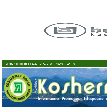
Sexta, 7 de agosto de 2026 • 24 Av 5786 • כ"ד אב ה' תשפ"ו