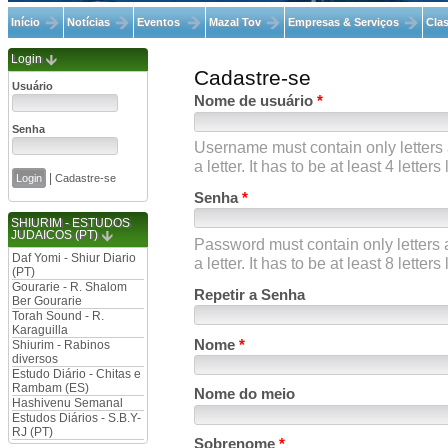
Início
Notícias
Eventos
Mazal Tov
Empresas & Serviços
Clas
Login
Cadastre-se
Usuário
Nome de usuário
*
Senha
Username must contain only letters
a letter. It has to be at least 4 letters
|
Cadastre-se
Senha
*
SHIURIM - ESTUDOS
JUDAICOS (PT)
Password must contain only letters 
Daf Yomi - Shiur Diario
a letter. It has to be at least 8 letters
(PT)
Gourarie - R. Shalom
Repetir a Senha
Ber Gourarie
Torah Sound - R.
Karaguilla
Nome
*
Shiurim - Rabinos
diversos
Estudo Diário - Chitas e
Rambam (ES)
Nome do meio
Hashivenu Semanal
Estudos Diários - S.B.Y-
RJ (PT)
Sobrenome
*