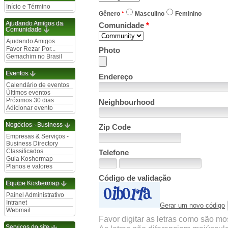
Início e Término
Gênero
*
Masculino
Feminino
Ajudando Amigos da
Comunidade
*
Comunidade
Ajudando Amigos
Favor Rezar Por...
Photo
Gemachim no Brasil
Eventos
Endereço
Calendário de eventos
Últimos eventos
Próximos 30 dias
Neighbourhood
Adicionar evento
Negócios - Business
Zip Code
Empresas & Serviços -
Business Directory
Classificados
Telefone
Guia Koshermap
Planos e valores
Código de validação
Equipe Koshermap
Painel Administrativo
Intranet
Gerar um novo código
Webmail
Favor digitar as letras como são m
Serviços do site