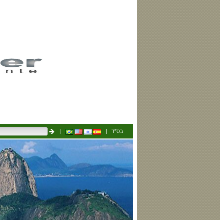
|
| בס″ד