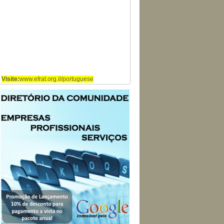
Visite:
www.efrat.org.il/portuguese