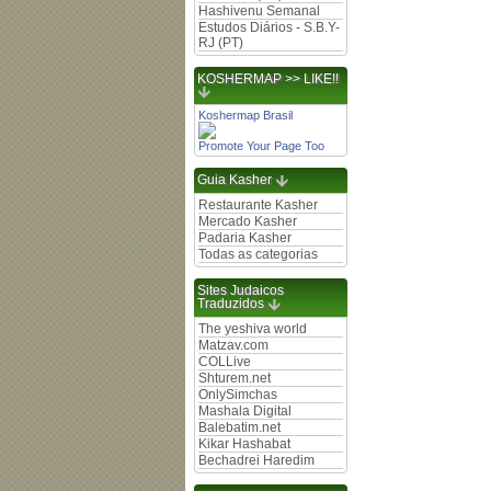
Hashivenu Semanal
Estudos Diários - S.B.Y-
RJ (PT)
KOSHERMAP >> LIKE!!
Koshermap Brasil
Promote Your Page Too
Guia Kasher
Restaurante Kasher
Mercado Kasher
Padaria Kasher
Todas as categorias
Sites Judaicos
Traduzidos
The yeshiva world
Matzav.com
COLLive
Shturem.net
OnlySimchas
Mashala Digital
Balebatim.net
Kikar Hashabat
Bechadrei Haredim