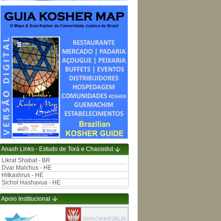
Anash Links - Estudo de Torá e Chassidut
Likrat Shabat - BR
Dvar Malchus - HE
Hitkashrus - HE
Sichot Hashavua - HE
Apoio Institucional