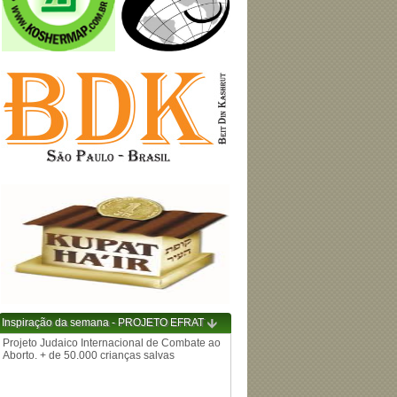
Inspiração da semana - PROJETO EFRAT
Projeto Judaico Internacional de Combate ao
Aborto. + de 50.000 crianças salvas