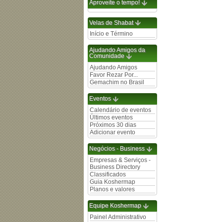
Aproveite o tempo!
Velas de Shabat
Início e Término
Ajudando Amigos da
Comunidade
Ajudando Amigos
Favor Rezar Por...
Gemachim no Brasil
Eventos
Calendário de eventos
Últimos eventos
Próximos 30 dias
Adicionar evento
Negócios - Business
Empresas & Serviços -
Business Directory
Classificados
Guia Koshermap
Planos e valores
Equipe Koshermap
Painel Administrativo