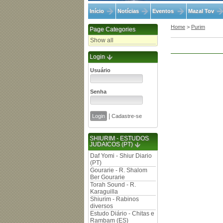
Início
Notícias
Eventos
Mazal Tov
Home
>
Purim
Page Categories
Show all
Login
Usuário
Senha
|
Cadastre-se
SHIURIM - ESTUDOS
JUDAICOS (PT)
Daf Yomi - Shiur Diario
(PT)
Gourarie - R. Shalom
Ber Gourarie
Torah Sound - R.
Karaguilla
Shiurim - Rabinos
diversos
Estudo Diário - Chitas e
Rambam (ES)