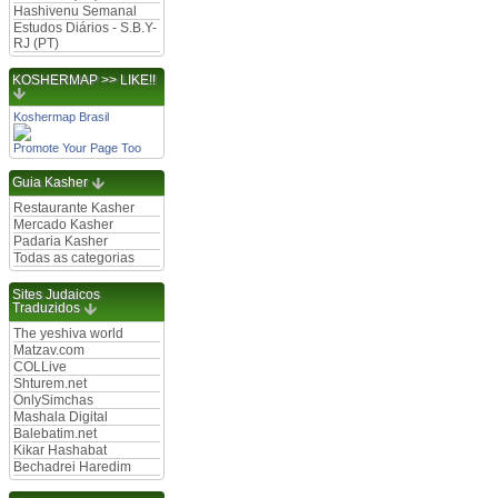
Hashivenu Semanal
Estudos Diários - S.B.Y-
RJ (PT)
KOSHERMAP >> LIKE!!
Koshermap Brasil
Promote Your Page Too
Guia Kasher
Restaurante Kasher
Mercado Kasher
Padaria Kasher
Todas as categorias
Sites Judaicos
Traduzidos
The yeshiva world
Matzav.com
COLLive
Shturem.net
OnlySimchas
Mashala Digital
Balebatim.net
Kikar Hashabat
Bechadrei Haredim