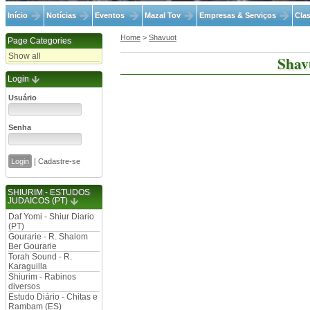
Início
Notícias
Eventos
Mazal Tov
Empresas & Serviços
Clas
Home
>
Shavuot
Page Categories
Show all
Shav
Login
Usuário
Senha
|
Cadastre-se
SHIURIM - ESTUDOS
JUDAICOS (PT)
Daf Yomi - Shiur Diario
(PT)
Gourarie - R. Shalom
Ber Gourarie
Torah Sound - R.
Karaguilla
Shiurim - Rabinos
diversos
Estudo Diário - Chitas e
Rambam (ES)