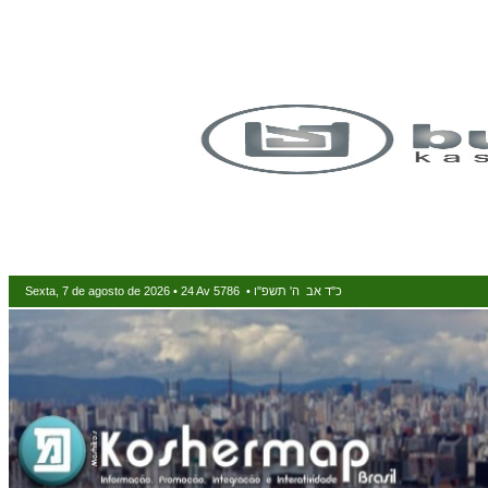
Sexta, 7 de agosto de 2026 • 24 Av 5786 • כ"ד אב ה' תשפ"ו