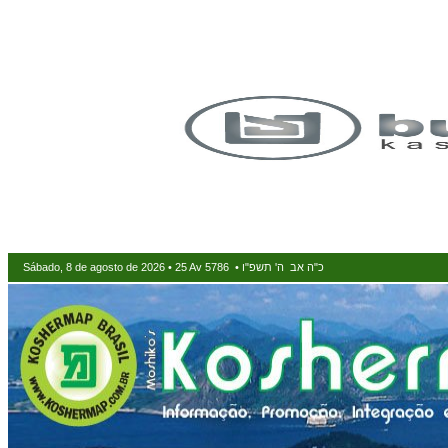
Sábado, 8 de agosto de 2026 • 25 Av 5786 • כ"ה אב ה' תשפ"ו