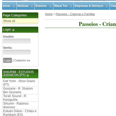
Início
Notícias
Eventos
Mazal Tov
Empresas & Serviços
Clas
Home
>
Passeios - Crianças e Famílias
Page Categories
Show all
Passeios - Crian
Login
Usuário
Senha
|
Cadastre-se
SHIURIM - ESTUDOS
JUDAICOS (PT)
Daf Yomi - Shiur Diario
(PT)
Gourarie - R. Shalom
Ber Gourarie
Torah Sound - R.
Karaguilla
Shiurim - Rabinos
diversos
Estudo Diário - Chitas e
Rambam (ES)