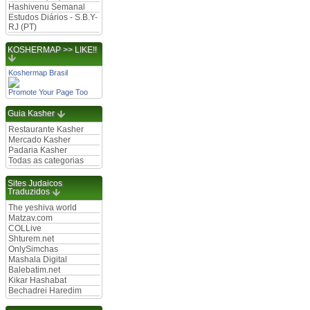
Hashivenu Semanal
Estudos Diários - S.B.Y-
RJ (PT)
KOSHERMAP >> LIKE!!
Koshermap Brasil
Promote Your Page Too
Guia Kasher
Restaurante Kasher
Mercado Kasher
Padaria Kasher
Todas as categorias
Sites Judaicos
Traduzidos
The yeshiva world
Matzav.com
COLLive
Shturem.net
OnlySimchas
Mashala Digital
Balebatim.net
Kikar Hashabat
Bechadrei Haredim