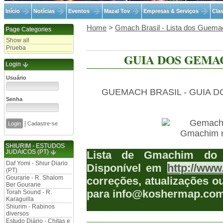
Início
Notícias
Eventos
Mazal Tov
Empresas & Serviços
Clas
Home
>
Gmach Brasil - Lista dos Guem
Page Categories
Show all
Prueba
GUIA DOS GEMAC
Login
Usuário
GUEMACH BRASIL - GUIA 
Senha
|
Cadastre-se
SHIURIM - ESTUDOS
JUDAICOS (PT)
Lista de Gmachim d
Daf Yomi - Shiur Diario
Disponível em
http://ww
(PT)
Gourarie - R. Shalom
correções, atualizações o
Ber Gourarie
para info@koshermap.com
Torah Sound - R.
Karaguilla
Shiurim - Rabinos
diversos
Estudo Diário - Chitas e