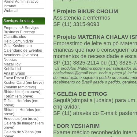
Painel Administrativo
Intranet
* Projeto BIKUR CHOLIM
Webmail
Assistencia a enfermos
Serviços do site
SP (11) 3315-9093
Empresas & Serviços -
Business Directory
* Projeto MATERNA CHALAV I
Classificados
Help Comunitário
Emprestimo de leite em pó Materna
Guia Koshermap
crianças que não o conseguem a
Calendário de Eventos
Aconteceu (eventos)
momentos de necessidade e esca
Notícias
SP (11) 3825-2114 ou (11) 3826-
Mazal Tov
Os produtos Materna podem ser solicitados at
Kehila List
chalavisrael@gmail.com, onde o preço já inclue 
Anash Brasil
de importação e sujeito a pedido de receita m
Favor Rezar Por...
recebimento no Brasil desde o pedido, geralmen
Kosher Card (em breve)
Zmanim (em breve)
Shiduchim (em breve)
* GELÉIA DE ETROG
Forúm (em breve)
Segulá(simpatia judaica) para um p
Tefilot - Horários (em
breve)
engravidar.
Shiurim - Horários (em
SP (11) através do E-mail: paste
breve)
Enquetes (em breve)
Galeria de imagens (em
* DOR YESHARIM
breve)
Exame médico reconhecido interna
Galeria de Vídeos (em
breve)