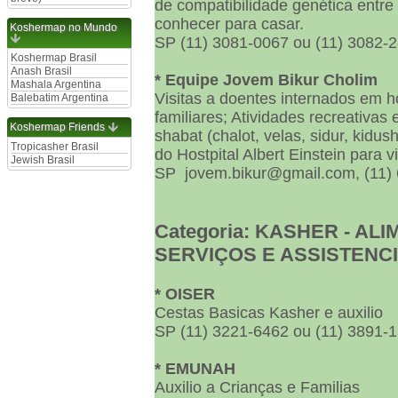
de compatibilidade genética entr
conhecer para casar.
Koshermap no Mundo
SP (11) 3081-0067 ou (11) 3082-
Koshermap Brasil
Anash Brasil
* Equipe Jovem Bikur Cholim
Mashala Argentina
Visitas a doentes internados em h
Balebatim Argentina
familiares; Atividades recreativas e
Koshermap Friends
shabat (chalot, velas, sidur, kidus
Tropicasher Brasil
do Hostpital Albert Einstein para v
Jewish Brasil
SP jovem.bikur@gmail.com, (11) 
Categoria: KASHER - AL
SERVIÇOS E ASSISTENC
* OISER
Cestas Basicas Kasher e auxilio
SP (11) 3221-6462 ou (11) 3891-
* EMUNAH
Auxilio a Crianças e Familias