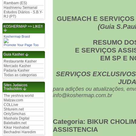
Rambam (ES)
Hashivenu Semanal
Estudos Diários - S.B.Y-
RJ (PT)
GUEMACH E SERVIÇOS 
(Guia S.Paul
KOSHERMAP >> LIKE!!
Koshermap Brasil
RESUMO DO
Promote Your Page Too
E SERVIÇOS ASSI
Guia Kasher
EM SP E N
Restaurante Kasher
Mercado Kasher
Padaria Kasher
SERVIÇOS EXCLUSIVOS
Todas as categorias
JUDA
Sites Judaicos
para adições ou atualizações, env
Traduzidos
info@koshermap.com.br
The yeshiva world
Matzav.com
COLLive
Shturem.net
OnlySimchas
Mashala Digital
Categoria: BIKUR CHOLIM
Balebatim.net
Kikar Hashabat
ASSISTENCIA
Bechadrei Haredim