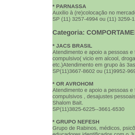
* PARNASSA
Auxilio à (re)colocação no mercad
SP (11) 3257-4994 ou (11) 3259-
Categoria: COMPORTAM
* JACS BRASIL
Atendimento e apoio a pessoas e
compulsivo( vicio em alcool, drogas
etc.)Atendimento em grupo às 3as 
SP(11)3667-8602 ou (11)9952-96
* OR AVROHOM
Atendimento e apoio a pessoas e
compulsivos , desajustes pessoai
Shalom Bait.
SP(11)3825-6225--3661-6530
* GRUPO NEFESH
Grupo de Rabinos, médicos, psicõl
educadores identificados com o J